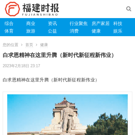
综合
商业
资讯
行业聚焦
房产家居
科技
体育
旅游
公益
消费
健康
娱乐
您的位置
首页
健康
白求恩精神在这里升腾（新时代新征程新伟业）
2023年2月18日 23:17
白求恩精神在这里升腾（新时代新征程新伟业）