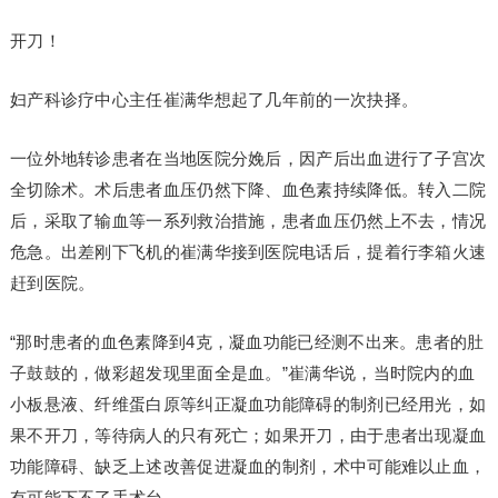
开刀！
妇产科诊疗中心主任崔满华想起了几年前的一次抉择。
一位外地转诊患者在当地医院分娩后，因产后出血进行了子宫次
全切除术。术后患者血压仍然下降、血色素持续降低。转入二院
后，采取了输血等一系列救治措施，患者血压仍然上不去，情况
危急。出差刚下飞机的崔满华接到医院电话后，提着行李箱火速
赶到医院。
“那时患者的血色素降到4克，凝血功能已经测不出来。患者的肚
子鼓鼓的，做彩超发现里面全是血。”崔满华说，当时院内的血
小板悬液、纤维蛋白原等纠正凝血功能障碍的制剂已经用光，如
果不开刀，等待病人的只有死亡；如果开刀，由于患者出现凝血
功能障碍、缺乏上述改善促进凝血的制剂，术中可能难以止血，
有可能下不了手术台。