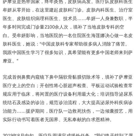
萨摩亚是热带国家，终年炎热，皮肤病高发。医疗队皮肤科医生
牟妍从零开始，在这里建起皮肤科门诊。皮肤内科医生、治疗室
医生、皮肤组织病理科医生、技术员……牟妍一人身兼数职，半
年多时间完成门诊量2100余人次，填补了当地皮肤专科的空
白。受牟妍影响，当地医院的一名住院医生海莲娜决心做一名皮
肤科医生，她说：“中国皮肤科专家帮助很多病人消除了痛苦。
我跟中国医生学习了很多知识，真希望能有更多中国老师来到萨
摩亚。”
完成首例鼻窦内窥镜下鼻中隔软骨黏膜切除术等，填补了萨摩亚
医疗史上的空白；开创性将心脏超声检查、平板运动试验检查常
规应用于临床，将闲置的医疗设备利用最大化；培训指导泌尿系
统结石及感染的诊治，规范诊治流程，大大提高泌尿外科疾病诊
治能力……援萨期间，医疗队一边救死扶伤，一边倾囊授艺，用
实际行动书写着医者无国界、无私奉献的白求恩精神。
2019年8月中旬，医疗队圆满完成援外任务。“我们终于找到了愿