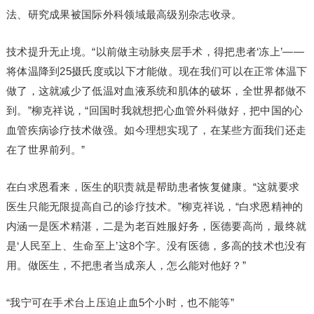
法、研究成果被国际外科领域最高级别杂志收录。
技术提升无止境。“以前做主动脉夹层手术，得把患者‘冻上’——
将体温降到25摄氏度或以下才能做。现在我们可以在正常体温下
做了，这就减少了低温对血液系统和肌体的破坏，全世界都做不
到。”柳克祥说，“回国时我就想把心血管外科做好，把中国的心
血管疾病诊疗技术做强。如今理想实现了，在某些方面我们还走
在了世界前列。”
在白求恩看来，医生的职责就是帮助患者恢复健康。“这就要求
医生只能无限提高自己的诊疗技术。”柳克祥说，“白求恩精神的
内涵一是医术精湛，二是为老百姓服好务，医德要高尚，最终就
是‘人民至上、生命至上’这8个字。没有医德，多高的技术也没有
用。做医生，不把患者当成亲人，怎么能对他好？”
“我宁可在手术台上压迫止血5个小时，也不能等”