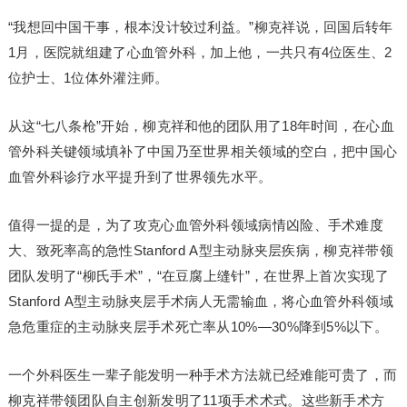
“我想回中国干事，根本没计较过利益。”柳克祥说，回国后转年
1月，医院就组建了心血管外科，加上他，一共只有4位医生、2
位护士、1位体外灌注师。
从这“七八条枪”开始，柳克祥和他的团队用了18年时间，在心血
管外科关键领域填补了中国乃至世界相关领域的空白，把中国心
血管外科诊疗水平提升到了世界领先水平。
值得一提的是，为了攻克心血管外科领域病情凶险、手术难度
大、致死率高的急性Stanford A型主动脉夹层疾病，柳克祥带领
团队发明了“柳氏手术”，“在豆腐上缝针”，在世界上首次实现了
Stanford A型主动脉夹层手术病人无需输血，将心血管外科领域
急危重症的主动脉夹层手术死亡率从10%—30%降到5%以下。
一个外科医生一辈子能发明一种手术方法就已经难能可贵了，而
柳克祥带领团队自主创新发明了11项手术术式。这些新手术方