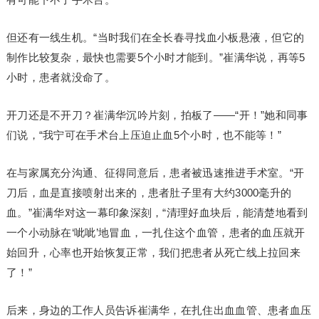
但还有一线生机。“当时我们在全长春寻找血小板悬液，但它的
制作比较复杂，最快也需要5个小时才能到。”崔满华说，再等5
小时，患者就没命了。
开刀还是不开刀？崔满华沉吟片刻，拍板了——“开！”她和同事
们说，“我宁可在手术台上压迫止血5个小时，也不能等！”
在与家属充分沟通、征得同意后，患者被迅速推进手术室。“开
刀后，血是直接喷射出来的，患者肚子里有大约3000毫升的
血。”崔满华对这一幕印象深刻，“清理好血块后，能清楚地看到
一个小动脉在‘呲呲’地冒血，一扎住这个血管，患者的血压就开
始回升，心率也开始恢复正常，我们把患者从死亡线上拉回来
了！”
后来，身边的工作人员告诉崔满华，在扎住出血血管、患者血压