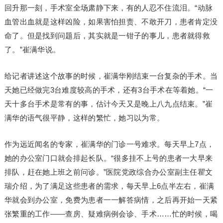
回升那一刻，手术室全场肃静下来，有的人忍不住流泪。“动脉
血管出血就是这样凶险，如果害怕担责、不敢开刀，患者肯定没
命了。但是找到问题后，其实就是一钳子的事儿，患者就得救
了。”崔满华说。
给记者讲述这个故事的时候，崔满华刚结束一台复杂的手术。当
天她已经做完3台难度较高的手术，还有3台手术在等着她。“一
天十多台手术是常有的事，估计今天又是晚上八九点结束。”崔
满华的语气很平静，这样的繁忙，她习以为常。
作为远近闻名的专家，崔满华的门诊一号难求。每天早上7点，
她的办公室门口就会排起长队。“很多挂不上号的患者一大早来
排队，赶在她上班之前问诊。”医院党政综合办公室副主任瞿文
瑞介绍，为了满足这些患者的需求，每天早上6点半左右，崔满
华就会到办公室，免费为患者一一解答病情，之后再开始一天紧
张繁重的工作——查房、疑难病例会诊、手术……忙的时候，喝