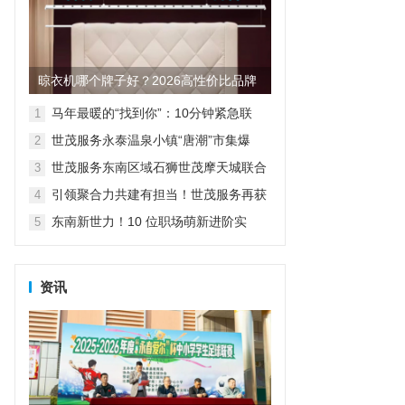
晾衣机哪个牌子好？2026高性价比品牌
测评与选购指南
马年最暖的“找到你”：10分钟紧急联
1
动，寻回孩子更解开母子心结
世茂服务永泰温泉小镇“唐潮”市集爆
2
火，好吃好玩好礼全都要！
世茂服务东南区域石狮世茂摩天城联合
3
多部门开展消防实战演练
引领聚合力共建有担当！世茂服务再获
4
福建物业行业高度认可
东南新世力！10 位职场萌新进阶实
5
录：见证 “小白” 到 “新锐” 的蜕变
资讯