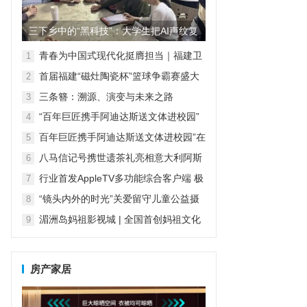
三下乡中的“黑科技”：大学生把AI声纹复
刻装进语音盒子，让留...
青春为中国式现代化挺膺担当｜福建卫
1
生职业技术学院护理学院“梦飞天使”志
首届福建“磁灶陶瓷杯”篮球争霸赛盛大
2
愿服务队与云霄乌山共绘青春画卷
开幕，开启“陶瓷+体育”发展新篇章
三条簪：溯源、演变与未来之路
3
“百年巨匠携手阿迪达斯送文体进校园”
4
在京启动
百年巨匠携手阿迪达斯送文体进校园”在
5
京启动
八马信记号携世遗茶礼亮相意大利阿斯
6
蒂，再次闪耀国际舞台
行业首发AppleTV多功能综合客户端 极
7
空间私有云打造完美影音库
“镜头内外的时光”关爱留守儿童公益摄
8
影活动——福建理工大学
湄洲岛妈祖影视城 | 全国首创妈祖文化
9
情境交互式实景演艺，即将震撼上演
房产家居