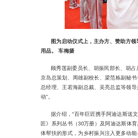
图为启动仪式上，主办方、赞助方领
用品。 车梅摄
顾秀莲副委员长、胡振民部长、胡占
京岛总策划、周雄副校长、梁范栋副秘书
总经理、王若海副总裁、吴亮总监等领导
动”。
据介绍，“百年巨匠携手阿迪达斯送
匠》系列丛书（30万册）及阿迪达斯体
体帮扶的形式，为乡村振兴注入更多动能