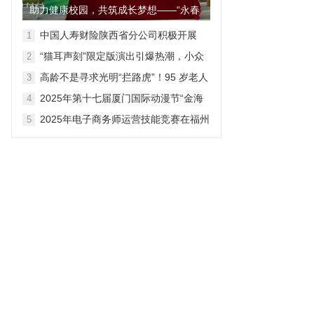
助力健康校园，共筑成长梦想——“永春
爱尔杯”小学足球联赛圆满...
中国人寿财险陕西省分公司积极开展
1
“7.8保险公众宣传日”宣传活动
“猫耳声刻”限定版演出引爆热潮，小众
2
广播剧迈向百亿大众市场
高龄不是寻求光明“拦路虎”！95 岁老人
3
四年后再择同院
2025年第十七届厦门国际动漫节“金海
4
豚奖”颁奖仪式圆满举行
2025年电子商务师运营技能竞赛在福州
5
落幕