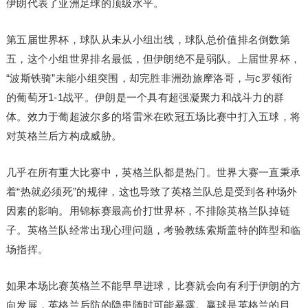
伊朗代表了亚洲足球的顶级水平。
第五届世界杯，球队从未从小组出线，球队总价值排名倒数第
五，这个小组世界排名最低，但伊朗绝不是弱队。上届世界杯，
“波斯铁骑”未能小组突围，却完胜非洲劲旅摩洛哥，与c罗领衔
的葡萄牙1-1战平。伊朗是一个具有超强凝聚力和战斗力的群
体。效力于葡超波尔多的塔雷米在欧冠五场比赛中打入五球，将
对英格兰后方构成威胁。
几乎在所有重大比赛中，英格兰队都是热门。世界大赛一直秉承
着“热就必须死”的规律，这也导致了英格兰队总是受到各种场外
因素的影响。用锦标赛最高价打世界杯，不排除英格兰队掉链
子。英格兰队经常出现心理问题，考验教练索斯盖特的阵型和临
场指挥。
如果本场比赛英格兰不能早早进球，比赛就会向有利于伊朗的方
向发展，英格兰后防的隐患随时可能暴露。赢球是英格兰的目