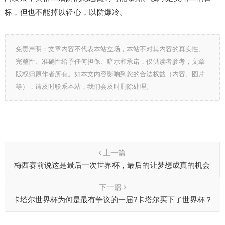
标，但也不能掉以轻心，以防爆冷。
免责声明：文章内容不代表本站立场，本站不对其内容的真实性、
完整性、准确性给予任何担保、暗示和承诺，仅供读者参考，文章
版权归原作者所有。如本文内容影响到您的合法权益（内容、图片
等），请及时联系本站，我们会及时删除处理。
上一篇
梅西赛前说这是最后一次世界杯，最后的让梦想成真的机会
下一篇
卡塔尔世界杯为何是最有争议的一届?卡塔尔买下了世界杯？