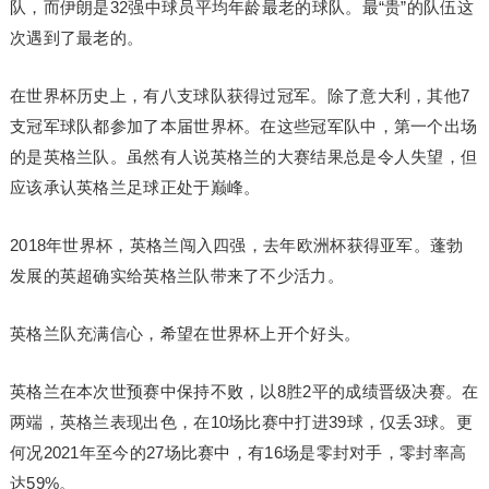
队，而伊朗是32强中球员平均年龄最老的球队。最“贵”的队伍这
次遇到了最老的。
在世界杯历史上，有八支球队获得过冠军。除了意大利，其他7
支冠军球队都参加了本届世界杯。在这些冠军队中，第一个出场
的是英格兰队。虽然有人说英格兰的大赛结果总是令人失望，但
应该承认英格兰足球正处于巅峰。
2018年世界杯，英格兰闯入四强，去年欧洲杯获得亚军。蓬勃
发展的英超确实给英格兰队带来了不少活力。
英格兰队充满信心，希望在世界杯上开个好头。
英格兰在本次世预赛中保持不败，以8胜2平的成绩晋级决赛。在
两端，英格兰表现出色，在10场比赛中打进39球，仅丢3球。更
何况2021年至今的27场比赛中，有16场是零封对手，零封率高
达59%。