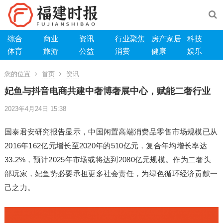
综合
商业
资讯
行业聚焦
房产家居
科技
体育
旅游
公益
消费
健康
娱乐
您的位置
首页
资讯
妃鱼与抖音电商共建中奢博奢展中心，赋能二奢行业
2023年4月24日 15:38
国泰君安研究报告显示，中国闲置高端消费品零售市场规模已从
2016年162亿元增长至2020年的510亿元，复合年均增长率达
33.2%，预计2025年市场或将达到2080亿元规模。作为二奢头
部玩家，妃鱼势必要承担更多社会责任，为绿色循环经济贡献一
己之力。