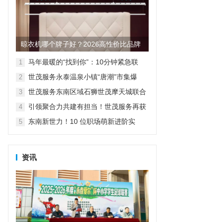
晾衣机哪个牌子好？2026高性价比品牌
测评与选购指南
马年最暖的“找到你”：10分钟紧急联
1
动，寻回孩子更解开母子心结
世茂服务永泰温泉小镇“唐潮”市集爆
2
火，好吃好玩好礼全都要！
世茂服务东南区域石狮世茂摩天城联合
3
多部门开展消防实战演练
引领聚合力共建有担当！世茂服务再获
4
福建物业行业高度认可
东南新世力！10 位职场萌新进阶实
5
录：见证 “小白” 到 “新锐” 的蜕变
资讯