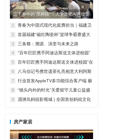
三下乡中的“黑科技”：大学生把AI声纹复
刻装进语音盒子，让留...
青春为中国式现代化挺膺担当｜福建卫
1
生职业技术学院护理学院“梦飞天使”志
首届福建“磁灶陶瓷杯”篮球争霸赛盛大
2
愿服务队与云霄乌山共绘青春画卷
开幕，开启“陶瓷+体育”发展新篇章
三条簪：溯源、演变与未来之路
3
“百年巨匠携手阿迪达斯送文体进校园”
4
在京启动
百年巨匠携手阿迪达斯送文体进校园”在
5
京启动
八马信记号携世遗茶礼亮相意大利阿斯
6
蒂，再次闪耀国际舞台
行业首发AppleTV多功能综合客户端 极
7
空间私有云打造完美影音库
“镜头内外的时光”关爱留守儿童公益摄
8
影活动——福建理工大学
湄洲岛妈祖影视城 | 全国首创妈祖文化
9
情境交互式实景演艺，即将震撼上演
房产家居