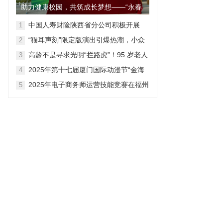
助力健康校园，共筑成长梦想——“永春
爱尔杯”小学足球联赛圆满...
中国人寿财险陕西省分公司积极开展
1
“7.8保险公众宣传日”宣传活动
“猫耳声刻”限定版演出引爆热潮，小众
2
广播剧迈向百亿大众市场
高龄不是寻求光明“拦路虎”！95 岁老人
3
四年后再择同院
2025年第十七届厦门国际动漫节“金海
4
豚奖”颁奖仪式圆满举行
2025年电子商务师运营技能竞赛在福州
5
落幕