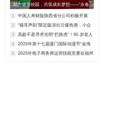
助力健康校园，共筑成长梦想——“永春
爱尔杯”小学足球联赛圆满...
中国人寿财险陕西省分公司积极开展
1
“7.8保险公众宣传日”宣传活动
“猫耳声刻”限定版演出引爆热潮，小众
2
广播剧迈向百亿大众市场
高龄不是寻求光明“拦路虎”！95 岁老人
3
四年后再择同院
2025年第十七届厦门国际动漫节“金海
4
豚奖”颁奖仪式圆满举行
2025年电子商务师运营技能竞赛在福州
5
落幕