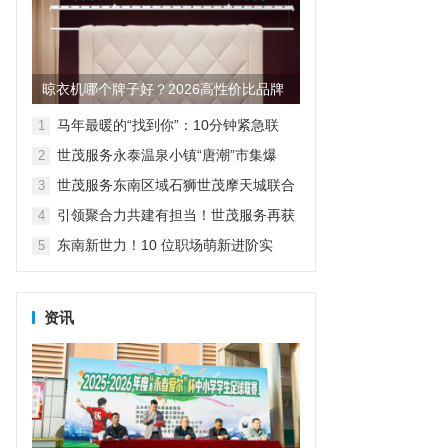
晾衣机哪个牌子好？2026高性价比品牌
测评与选购指南
马年最暖的“找到你”：10分钟紧急联
1
动，寻回孩子更解开母子心结
世茂服务永泰温泉小镇“唐潮”市集爆
2
火，好吃好玩好礼全都要！
世茂服务东南区域石狮世茂摩天城联合
3
多部门开展消防实战演练
引领聚合力共建有担当！世茂服务再获
4
福建物业行业高度认可
东南新世力！10 位职场萌新进阶实
5
录：见证 “小白” 到 “新锐” 的蜕变
资讯