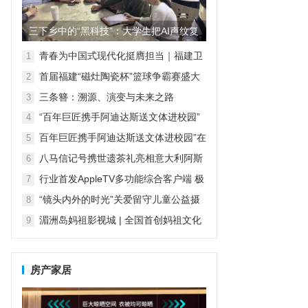
三下乡中的“黑科技”：大学生把AI声纹复
刻装进语音盒子，让留...
青春为中国式现代化挺膺担当｜福建卫
1
生职业技术学院护理学院“梦飞天使”志
首届福建“磁灶陶瓷杯”篮球争霸赛盛大
2
愿服务队与云霄乌山共绘青春画卷
开幕，开启“陶瓷+体育”发展新篇章
三条簪：溯源、演变与未来之路
3
“百年巨匠携手阿迪达斯送文体进校园”
4
在京启动
百年巨匠携手阿迪达斯送文体进校园”在
5
京启动
八马信记号携世遗茶礼亮相意大利阿斯
6
蒂，再次闪耀国际舞台
行业首发AppleTV多功能综合客户端 极
7
空间私有云打造完美影音库
“镜头内外的时光”关爱留守儿童公益摄
8
影活动——福建理工大学
湄洲岛妈祖影视城 | 全国首创妈祖文化
9
情境交互式实景演艺，即将震撼上演
房产家居