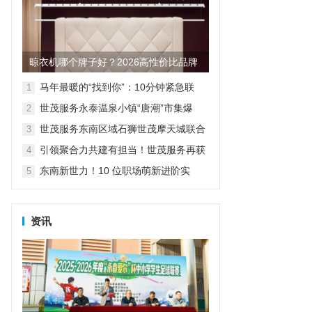
晾衣机哪个牌子好？2026高性价比品牌
测评与选购指南
马年最暖的“找到你”：10分钟紧急联
1
动，寻回孩子更解开母子心结
世茂服务永泰温泉小镇“唐潮”市集爆
2
火，好吃好玩好礼全都要！
世茂服务东南区域石狮世茂摩天城联合
3
多部门开展消防实战演练
引领聚合力共建有担当！世茂服务再获
4
福建物业行业高度认可
东南新世力！10 位职场萌新进阶实
5
录：见证 “小白” 到 “新锐” 的蜕变
资讯