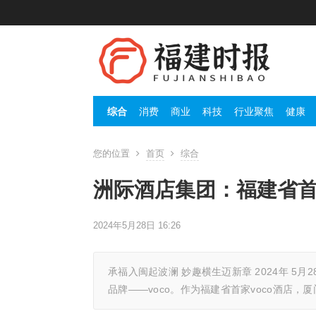
综合
消费
商业
科技
行业聚焦
健康
您的位置
首页
综合
洲际酒店集团：福建省首
2024年5月28日 16:26
承福入闽起波澜 妙趣横生迈新章 2024年 
品牌——voco。作为福建省首家voco酒店，厦