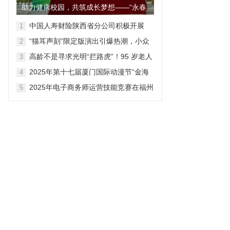
助力健康校园，共筑成长梦想——“永春
爱尔杯”小学足球联赛圆满...
中国人寿财险陕西省分公司积极开展
1
“7.8保险公众宣传日”宣传活动
“猫耳声刻”限定版演出引爆热潮，小众
2
广播剧迈向百亿大众市场
高龄不是寻求光明“拦路虎”！95 岁老人
3
四年后再择同院
2025年第十七届厦门国际动漫节“金海
4
豚奖”颁奖仪式圆满举行
2025年电子商务师运营技能竞赛在福州
5
落幕