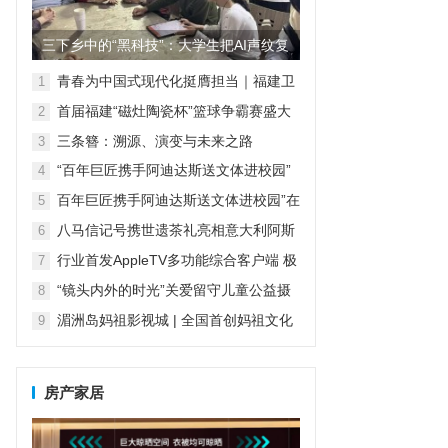
三下乡中的“黑科技”：大学生把AI声纹复
刻装进语音盒子，让留...
青春为中国式现代化挺膺担当｜福建卫
1
生职业技术学院护理学院“梦飞天使”志
首届福建“磁灶陶瓷杯”篮球争霸赛盛大
2
愿服务队与云霄乌山共绘青春画卷
开幕，开启“陶瓷+体育”发展新篇章
三条簪：溯源、演变与未来之路
3
“百年巨匠携手阿迪达斯送文体进校园”
4
在京启动
百年巨匠携手阿迪达斯送文体进校园”在
5
京启动
八马信记号携世遗茶礼亮相意大利阿斯
6
蒂，再次闪耀国际舞台
行业首发AppleTV多功能综合客户端 极
7
空间私有云打造完美影音库
“镜头内外的时光”关爱留守儿童公益摄
8
影活动——福建理工大学
湄洲岛妈祖影视城 | 全国首创妈祖文化
9
情境交互式实景演艺，即将震撼上演
房产家居