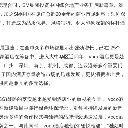
签订管理合同，SM集团投资中国综合地产业务开启新篇章。洲
，加之SM中国在厦门总部20余年的商业市场洞察；乐见双
作，打造成为品质优异、风格独特、令人印象深刻的标杆酒
牌发展迅速，在全球众多市场都显示出强劲增长，已在 25个
0家酒店在筹备中。进入大中华区近四年，voco酒店更是处
、广州、深圳、南京、杭州、成都、连云港等多个重要门
迎合了国内酒店存量改造市场的迅速发展，更从消费者出发，
供闲趣兼具的多元选择。
G)战略的落实越来越受到酒店业的重视的今天， voco酒
在新建项目中践行绿色环保理念，引领可持续发展的新潮
活多样的合作模式与独特的品牌理念迅速发展，voco酒
之一。与此同时，voco酒店独创的“雀悦相迎”，“独处时