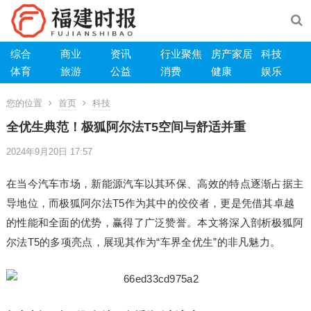
综合
商业
资讯
行业聚焦
房产家居
科技
体育
旅游
公益
消费
健康
娱乐
您的位置
首页
科技
​全优生典范！极狐阿尔法T5空间与舒适并重
2024年9月20日 17:57
在当今汽车市场，新能源汽车以其环保、高效的特点逐渐占据主
导地位，而极狐阿尔法T5作为其中的佼佼者，更是凭借其卓越
的性能和全面的优势，赢得了广泛赞誉。本文将深入剖析极狐阿
尔法T5的多项亮点，展现其作为“车界全优生”的非凡魅力。